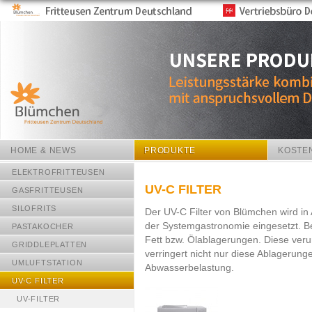
HOME & NEWS
PRODUKTE
KOSTE
ELEKTROFRITTEUSEN
UV-C FILTER
GASFRITTEUSEN
SILOFRITS
Der UV-C Filter von Blümchen wird in 
der Systemgastronomie eingesetzt. Be
PASTAKOCHER
Fett bzw. Ölablagerungen. Diese verun
GRIDDLEPLATTEN
verringert nicht nur diese Ablagerunge
UMLUFTSTATION
Abwasserbelastung.
UV-C FILTER
UV-FILTER