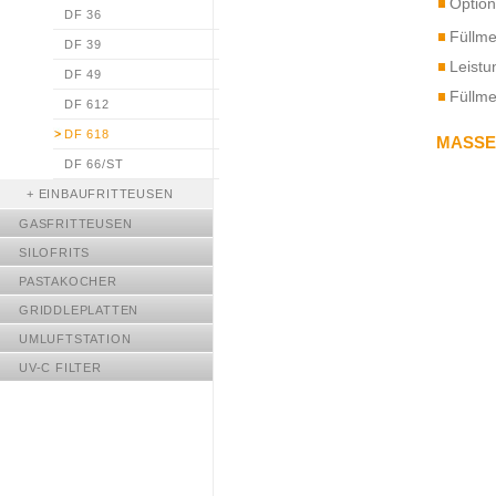
Option
DF 36
Füllme
DF 39
Leistu
DF 49
Füllme
DF 612
DF 618
MASSE
DF 66/ST
+
EINBAUFRITTEUSEN
GASFRITTEUSEN
SILOFRITS
PASTAKOCHER
GRIDDLEPLATTEN
UMLUFTSTATION
UV-C FILTER