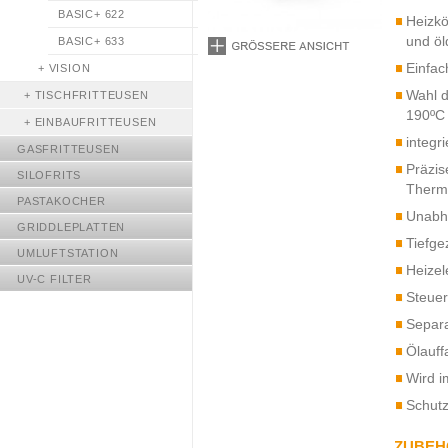
BASIC+ 622
Heizkö
und öl
BASIC+ 633
Einfac
+
VISION
Wahl d
+
TISCHFRITTEUSEN
190ºC
+
EINBAUFRITTEUSEN
integr
GASFRITTEUSEN
Präzis
SILOFRITS
Therm
PASTAKOCHER
Unabhä
GRIDDLEPLATTEN
Tiefge
UMLUFTSTATION
Heizel
UV-C FILTER
Steuer
Separa
Ölauff
Wird i
Schutz
ZUBEH