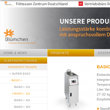
HOME & NEWS
PRODUKTE
KOSTE
ELEKTROFRITTEUSEN
BASIC
-
STANDFRITTEUSEN
+
SUPER EASY
Einbecke
Integrie
-
BASIC+
Temperat
BASIC+ 211
Liter Va
BASIC+ 311
27-32 kg
Empfohl
BASIC+ 411
BASIC+ 422
Standf