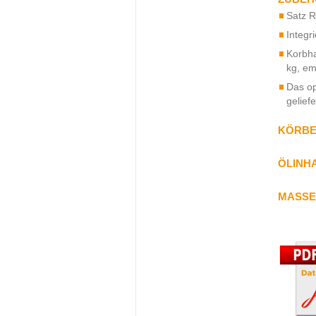
Satz R
Integr
Korbha
kg, em
Das op
gelief
KÖRBE
ÖLINHA
MASSE