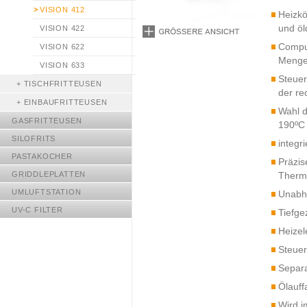
VISION 412
Heizkö
und öl
VISION 422
Compu
VISION 622
Menge
VISION 633
Steuer
+
TISCHFRITTEUSEN
der re
+
EINBAUFRITTEUSEN
Wahl d
GASFRITTEUSEN
190ºC
SILOFRITS
integr
PASTAKOCHER
Präzis
GRIDDLEPLATTEN
Therm
UMLUFTSTATION
Unabhä
UV-C FILTER
Tiefge
Heizel
Steuer
Separa
Ölauff
Wird i