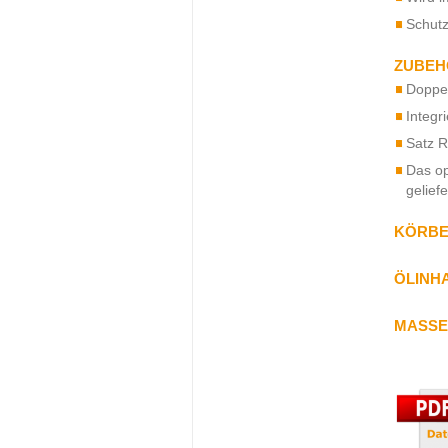
Schutz
ZUBEH
Doppel
Integr
Satz R
Das op
gelief
KÖRBE
ÖLINHA
MASSE