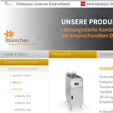
HOME & NEWS
PRODUKTE
KOSTE
ELEKTROFRITTEUSEN
VISIO
-
STANDFRITTEUSEN
+
SUPER EASY
Einbecke
Integrie
+
BASIC+
Temperat
-
VISION
Variable
VISION 211
34-44 kg
Empfohl
VISION 311
VISION 411
Standf